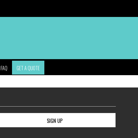
APPAREL
BAGS
HEADWEAR
ACCESSORIES
FAQ
GET A QUOTE
SIGN UP