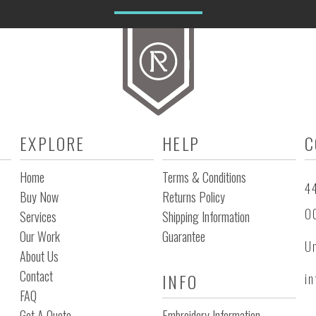
EXPLORE
HELP
C
Home
Terms & Conditions
44
Buy Now
Returns Policy
0
Services
Shipping Information
Our Work
Guarantee
Un
About Us
Contact
INFO
i
FAQ
Get A Quote
Embroidery Information