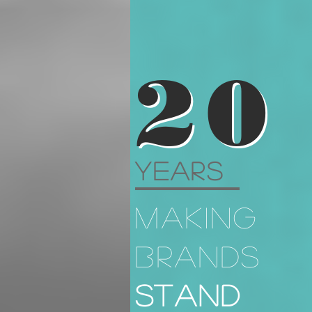
20
YEARS
MAKING
BRANDS
STAND