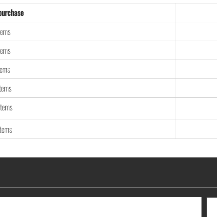
urchase
tems
tems
tems
items
items
items