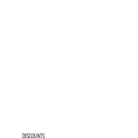
LOGIN
REGISTER
CART: 0 ITEM
DISCOUNTS