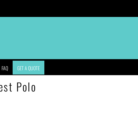
APPAREL
BAGS
HEADWEAR
ACCESSORIES
FAQ
GET A QUOTE
est Polo