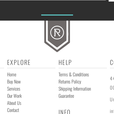
EXPLORE
HELP
C
Home
Terms & Conditions
44
Buy Now
Returns Policy
0
Services
Shipping Information
Our Work
Guarantee
Un
About Us
Contact
INFO
i