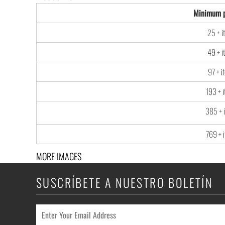
Minimum p
25 + i
49 + i
97 + i
193 + 
385 + 
769 + 
MORE IMAGES
SUSCRÍBETE A NUESTRO BOLETÍN