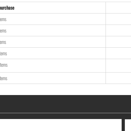
urchase
tems
tems
tems
items
items
items