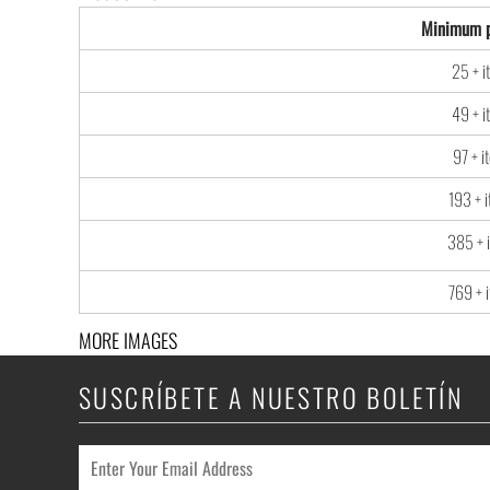
Minimum p
25 + i
49 + i
97 + i
193 + 
385 + 
769 + 
MORE IMAGES
SUSCRÍBETE A NUESTRO BOLETÍN