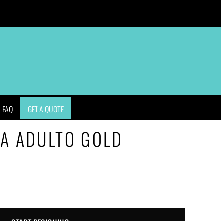
APPAREL
BAGS
HEADWEAR
ACCESSORIES
FAQ
GET A QUOTE
A ADULTO GOLD