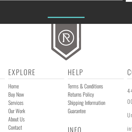
EXPLORE
HELP
C
Home
Terms & Conditions
44
Buy Now
Returns Policy
0
Services
Shipping Information
Our Work
Guarantee
Un
About Us
Contact
INFO
i