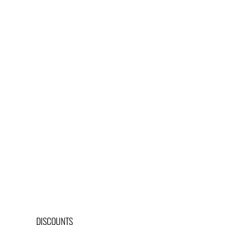
LOGIN
REGISTER
CART: 0 ITEM
DISCOUNTS